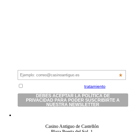
Suscríbete a la newsletter del Casino
*
Acepto y estoy conforme con el
tratamiento
de mis
datos personales.
Casino Antiguo de Castellón
Plaza Puerta del Sol, 1